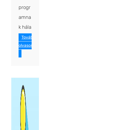
progr
amna
k hála
Tovább
olvasom