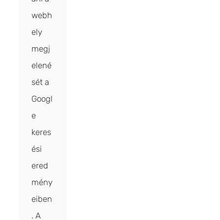
webh
ely
megj
elené
sét a
Googl
e
keres
ési
ered
mény
eiben
. A