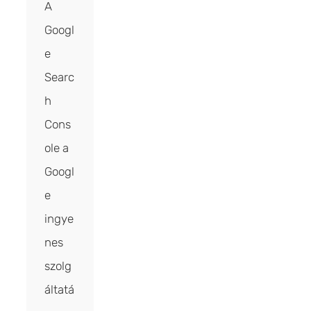
A
Googl
e
Searc
h
Cons
ole a
Googl
e
ingye
nes
szolg
áltatá