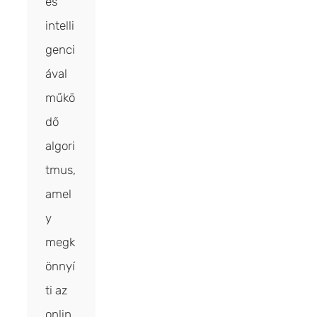
es
intelli
genci
ával
műkö
dő
algori
tmus,
amel
y
megk
önnyí
ti az
onlin