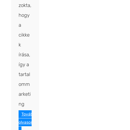
zokta,
hogy
a
cikke
k
írása,
így a
tartal
omm
arketi
ng
Tovább
olvasom