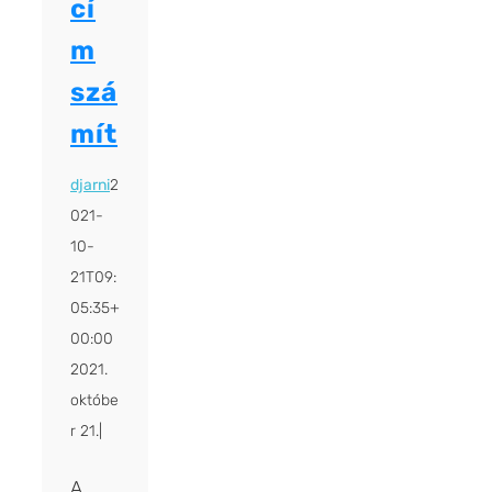
cí
m
szá
mít
djarni
2
021-
10-
21T09:
05:35+
00:00
2021.
októbe
r 21.
|
A