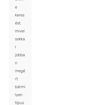
e
keres
ést,
mivel
sokka
l
jobba
n
megé
rt
bármi
lyen
típus