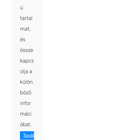
ú
tartal
mat,
és
össze
kapcs
olja a
külön
böző
infor
máci
ókat,
Tovább