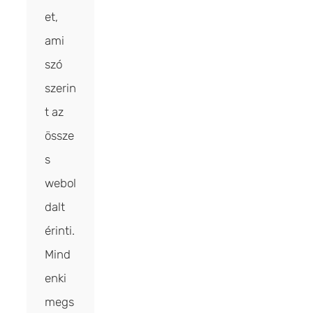
et,
ami
szó
szerin
t az
össze
s
webol
dalt
érinti.
Mind
enki
megs