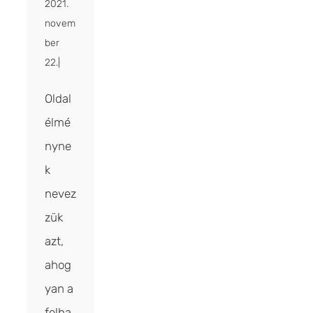
2021.
novem
ber
22.
|
Oldal
élmé
nyne
k
nevez
zük
azt,
ahog
yan a
felha