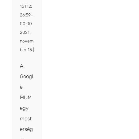
15T12:
26:59+
00:00
2021.
novem
ber 15.
|
A
Googl
e
MUM
egy
mest
erség