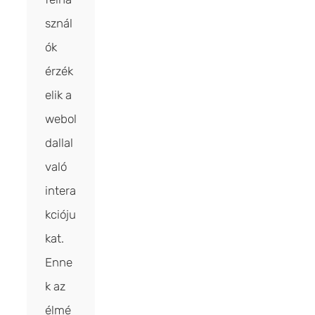
sznál
ók
érzék
elik a
webol
dallal
való
intera
kcióju
kat.
Enne
k az
élmé