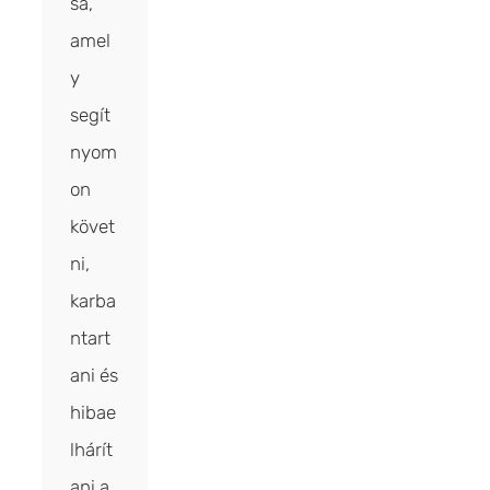
sa,
amel
y
segít
nyom
on
követ
ni,
karba
ntart
ani és
hibae
lhárít
ani a