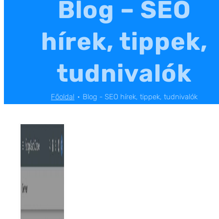
Blog – SEO
hírek, tippek,
tudnivalók
Főoldal
Blog - SEO hírek, tippek, tudnivalók