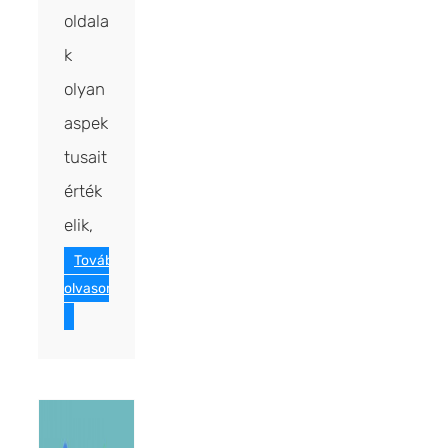
oldala
k
olyan
aspek
tusait
érték
elik,
Tovább
olvasom