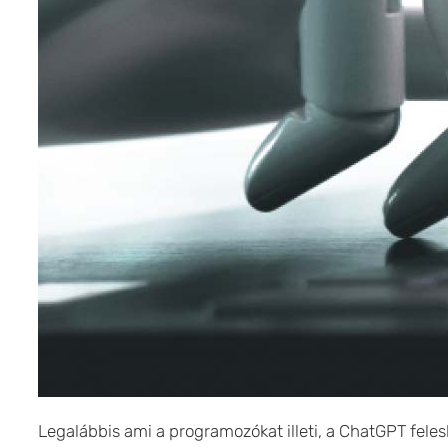
Legalábbis ami a programozókat illeti, a ChatGPT fele