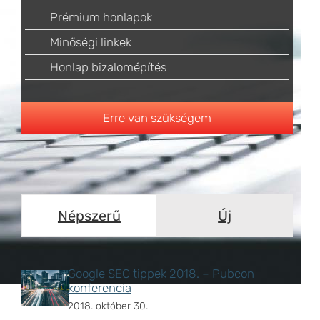
Prémium honlapok
Minőségi linkek
Honlap bizalomépítés
Erre van szükségem
Népszerű
Új
Google SEO tippek 2018. – Pubcon
konferencia
2018. október 30.