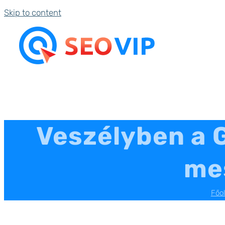
Skip to content
Veszélyben a G
mes
Főol