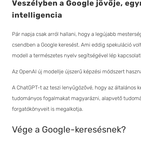
Veszélyben a Google jövője, eg
intelligencia
Pár napja csak arról hallani, hogy a legújabb mesterség
csendben a Google keresést. Ami eddig spekuláció volt, 
modell a természetes nyelv segítségével lép kapcsola
Az OpenAI új modellje újszerű képzési módszert haszn
A ChatGPT-t az teszi lenyűgözővé, hogy az általános 
tudományos fogalmakat magyarázni, alapvető tudomá
forgatókönyveit is megalkotja.
Vége a Google-keresésnek?