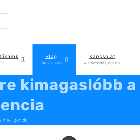
tásaink
Blog
Kapcsolat
IP
Hírek, cikkek
Ajánlatkérés, adatok
yre kimagaslóbb a
gencia
intelligencia