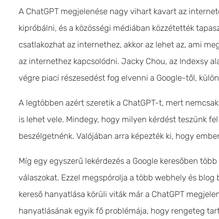
A ChatGPT megjelenése nagy vihart kavart az internet
kipróbálni, és a közösségi médiában közzétették tapas
csatlakozhat az internethez, akkor az lehet az, ami m
az internethez kapcsolódni. Jacky Chou, az Indexsy a
végre piaci részesedést fog elvenni a Google-től, kül
A legtöbben azért szeretik a ChatGPT-t, mert nemcsa
is lehet vele. Mindegy, hogy milyen kérdést teszünk fel
beszélgetnénk. Valójában arra képezték ki, hogy emberi
Míg egy egyszerű lekérdezés a Google keresőben több 
válaszokat. Ezzel megspórolja a több webhely és blog 
kereső hanyatlása körüli viták már a ChatGPT megjelenés
hanyatlásának egyik fő problémája, hogy rengeteg ta