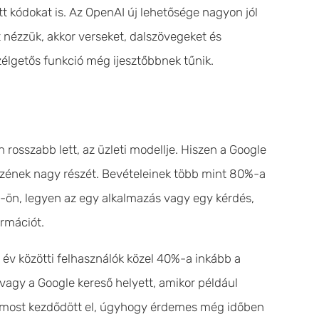
t kódokat is. Az OpenAI új lehetősége nagyon jól
t nézzük, akkor verseket, dalszövegeket és
élgetős funkció még ijesztőbbnek tűnik.
n rosszabb lett, az üzleti modellje. Hiszen a Google
nzének nagy részét. Bevételeinek több mint 80%-a
e-ön, legyen az egy alkalmazás vagy egy kérdés,
ormációt.
év közötti felhasználók közel 40%-a inkább a
vagy a Google kereső helyett, amikor például
ak most kezdődött el, úgyhogy érdemes még időben