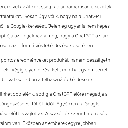
en, mivel az AI közösség tagjai hamarosan elkezdték
ztalataikat. Sokan úgy vélik, hogy ha a ChatGPT
egöli a Google-keresést. Jelenleg ugyanis nem képes
lapítója azt fogalmazta meg, hogy a ChatGPT az, ami
önösen az információs lekérdezések esetében.
k pontos eredményeket produkál, hanem beszélgetni
 neki, végig olyan érzést kelt, mintha egy emberrel
bb választ adjon a felhasználók kérdéseire.
linket dob elénk, addig a ChatGPT előre megadja a
böngészésével töltött időt. Egyébként a Google
e előtt is zajlottak. A szakértők szerint a keresés
rtalom van. Eközben az emberek egyre jobban