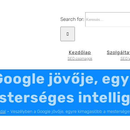
Search for:
Kezdőlap
Szolgálta
SEO csomagok
SEO V
oogle jövője, eg
terséges intelli
dal
Veszélyben a Google jövője, egyre kimagaslóbb a mesterséges 