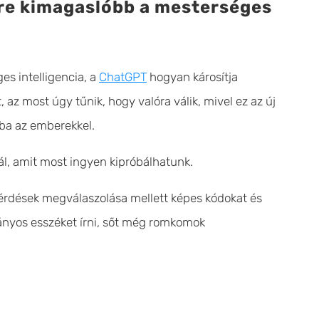
yre kimagaslóbb a mesterséges
es intelligencia, a
ChatGPT
hogyan károsítja
az most úgy tűnik, hogy valóra válik, mivel ez az új
tba az emberekkel.
ál, amit most ingyen kipróbálhatunk.
kérdések megválaszolása mellett képes kódokat és
nyos esszéket írni, sőt még romkomok