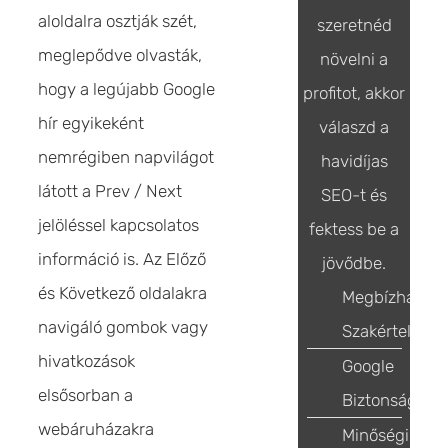
aloldalra osztják szét,
szeretnéd
meglepődve olvasták,
növelni a
hogy a legújabb Google
profitot, akkor
hír egyikeként
válaszd a
nemrégiben napvilágot
havidíjas
látott a Prev / Next
SEO-t és
jelöléssel kapcsolatos
fektess be a
információ is. Az Előző
jövődbe.
és Következő oldalakra
Megbízható
navigáló gombok vagy
Szakértelem
hivatkozások
Google
elsősorban a
Biztonság
webáruházakra
Minőségi