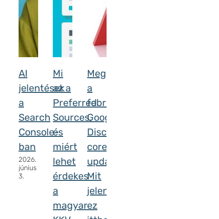
AI
Mi
Megérkezett
jelentések
az a
a
a
Preferred
februári
Search
Sources,
Google
Console-
és
Discover
ban
miért
core
2026.
lehet
update.
június
érdekes
Mit
3.
a
jelent
magyar
ez