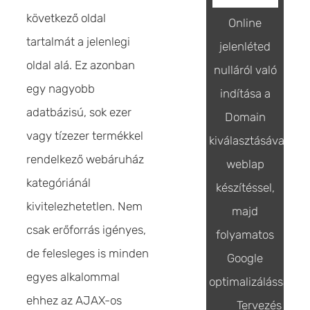
következő oldal
Online
tartalmát a jelenlegi
jelenléted
oldal alá. Ez azonban
nulláról való
egy nagyobb
indítása a
adatbázisú, sok ezer
Domain
vagy tízezer termékkel
kiválasztásával,
rendelkező webáruház
weblap
kategóriánál
készítéssel,
kivitelezhetetlen. Nem
majd
csak erőforrás igényes,
folyamatos
de felesleges is minden
Google
egyes alkalommal
optimalizálással
ehhez az AJAX-os
Tervezés