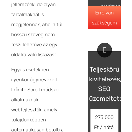
jellemzőek, de olyan
eredmények
Erre van
tartalmaknál is
szükségem
megjelennek, ahol a túl
hosszú szöveg nem
teszi lehetővé az egy
oldalra való listázást.
Teljeskörű
Egyes esetekben
kivitelezés,
ilyenkor úgynevezett
SEO
Infinite Scroll módszert
üzemeltetés
alkalmaznak
webfejlesztők, amely
275 000
tulajdonképpen
Ft / hótól
automatikusan betölti a