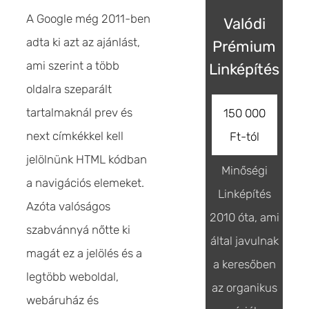
A Google még 2011-ben
Valódi
adta ki azt az ajánlást,
Prémium
ami szerint a több
Linképítés
oldalra szeparált
tartalmaknál prev és
150 000
next címkékkel kell
Ft-tól
jelölnünk HTML kódban
Minőségi
a navigációs elemeket.
Linképítés
Azóta valóságos
2010 óta, ami
szabvánnyá nőtte ki
által javulnak
magát ez a jelölés és a
a keresőben
legtöbb weboldal,
az organikus
webáruház és