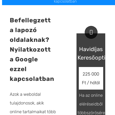
kapcsolatban
Befellegzett
a lapozó
oldalaknak?
Havidíjas
Nyilatkozott
Keresőoptimal
a Google
ezzel
225 000
kapcsolatban
Ft / hótól
Azok a weboldal
Ha az online
tulajdonosok, akik
eléréseidből
online tartalmaikat több
többszörösére