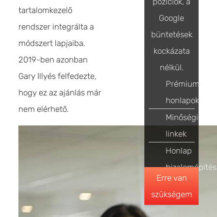
pozíciók, a
tartalomkezelő
Google
rendszer integrálta a
büntetések
módszert lapjaiba.
kockázata
2019-ben azonban
nélkül.
Gary Illyés felfedezte,
Prémium
hogy ez az ajánlás már
honlapok
nem elérhető.
Minőségi
linkek
Honlap
bizalomépítés
Erre van
szükségem