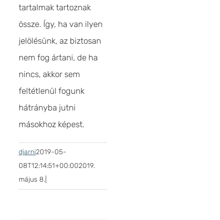
tartalmak tartoznak
össze. Így, ha van ilyen
jelölésünk, az biztosan
nem fog ártani, de ha
nincs, akkor sem
feltétlenül fogunk
hátrányba jutni
másokhoz képest.
djarni
2019-05-
08T12:14:51+00:00
2019.
május 8.
|