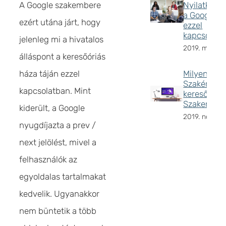
A Google szakembere
Nyilatkozot
a Google
ezért utána járt, hogy
ezzel
kapcsolatb
jelenleg mi a hivatalos
2019. május 8
álláspont a keresőóriás
háza táján ezzel
Milyen a va
Szakértő,
kapcsolatban. Mint
keresőopti
Szakember
kiderült, a Google
2019. novemb
nyugdíjazta a prev /
next jelölést, mivel a
felhasználók az
egyoldalas tartalmakat
kedvelik. Ugyanakkor
nem büntetik a több