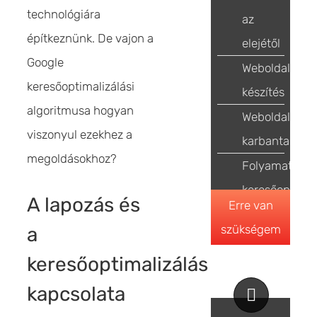
technológiára
az
építkeznünk. De vajon a
elejétől
Google
Weboldal
keresőoptimalizálási
készítés
algoritmusa hogyan
Weboldal
viszonyul ezekhez a
karbantartás
megoldásokhoz?
Folyamatos
keresőoptimal
A lapozás és
Erre van
szükségem
a
keresőoptimalizálás
kapcsolata