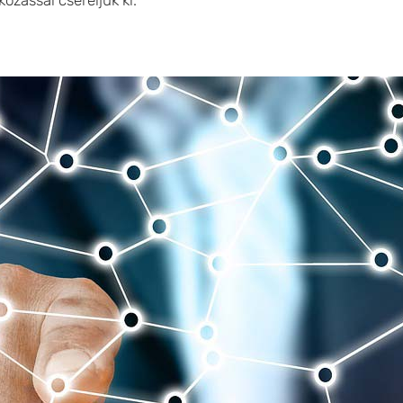
ozással cseréljük ki.