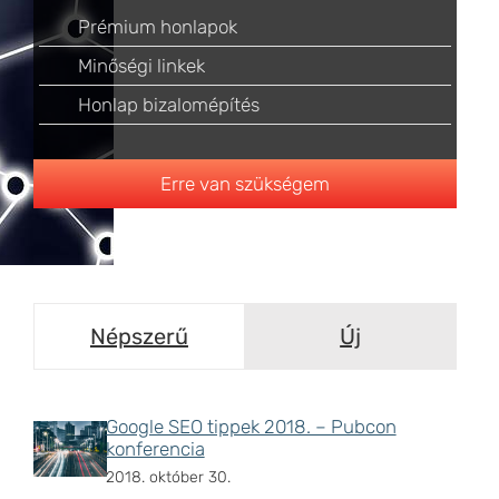
Prémium honlapok
Minőségi linkek
Honlap bizalomépítés
Erre van szükségem
Népszerű
Új
Google SEO tippek 2018. – Pubcon
konferencia
2018. október 30.