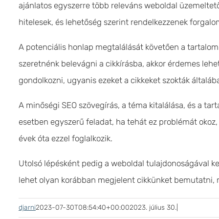
ajánlatos egyszerre több releváns weboldal üzemeltető
hitelesek, és lehetőség szerint rendelkezzenek forgalo
A potenciális honlap megtalálását követően a tartalom
szeretnénk belevágni a cikkírásba, akkor érdemes leh
gondolkozni, ugyanis ezeket a cikkeket szokták általá
A minőségi SEO szövegírás, a téma kitalálása, és a 
esetben egyszerű feladat, ha tehát ez problémát okoz, 
évek óta ezzel foglalkozik.
Utolsó lépésként pedig a weboldal tulajdonoságával ke
lehet olyan korábban megjelent cikkünket bemutatni,
djarni
2023-07-30T08:54:40+00:00
2023. július 30.
|