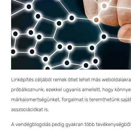
Linképítés céljából remek ötlet lehet más weboldalakr
próbálkoznunk, ezekkel ugyanis amellett, hogy könnyed
márkaismertségünket, forgalmat is teremthetünk saját 
asszociációkat is.
A vendégblogolás pedig gyakran több tevékenységből is