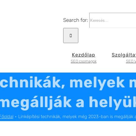
Search for:
Kezdőlap
Szolgálta
SEO csomagok
SEO V
echnikák, melyek
megállják a helyü
Főoldal
Linképítési technikák, melyek még 2023-ban is megállják 