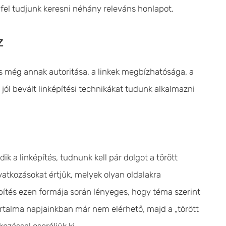
l fel tudjunk keresni néhány releváns honlapot.
z
os még annak autoritása, a linkek megbízhatósága, a
jól bevált linképítési technikákat tudunk alkalmazni
a linképítés, tudnunk kell pár dolgot a törött
hivatkozásokat értjük, melyek olyan oldalakra
építés ezen formája során lényeges, hogy téma szerint
artalma napjainkban már nem elérhető, majd a „törött