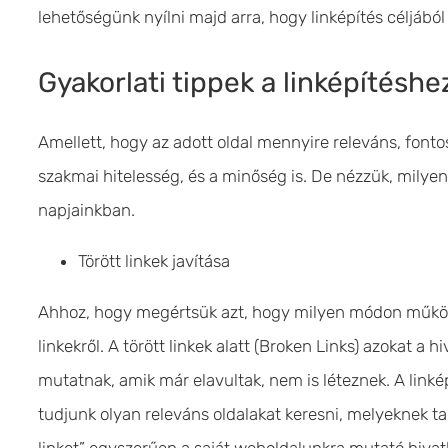
lehetőségünk nyílni majd arra, hogy linképítés céljábó
Gyakorlati tippek a linképítéshe
Amellett, hogy az adott oldal mennyire releváns, font
szakmai hitelesség, és a minőség is. De nézzük, milyen 
napjainkban.
Törött linkek javítása
Ahhoz, hogy megértsük azt, hogy milyen módon működik 
linkekről. A törött linkek alatt (Broken Links) azokat a 
mutatnak, amik már elavultak, nem is léteznek. A link
tudjunk olyan releváns oldalakat keresni, melyeknek t