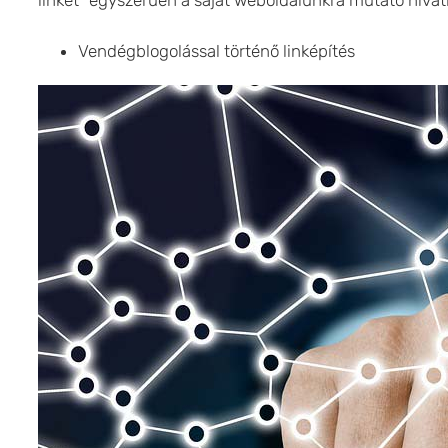
linket” egyszerűen a saját weboldalunkra mutató hivatk
Vendégblogolással történő linképítés