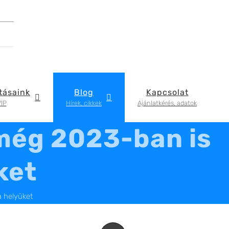
tásaink
Blog
Kapcsolat
IP
Hírek, cikkek
Ajánlatkérés, adatok
 még 2023-ban is
ket
a helyüket