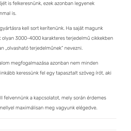
jét is felkeresnünk, ezek azonban legyenek
mmal is.
gyártásra kell sort kerítenünk. Ha saját magunk
et olyan 3000-4000 karakteres terjedelmű cikkekben
ban „olvasható terjedelműnek” nevezni.
tartalom megfogalmazása azonban nem minden
inkább keressünk fel egy tapasztalt szöveg írót, aki
ll felvennünk a kapcsolatot, mely során érdemes
 mellyel maximálisan meg vagyunk elégedve.