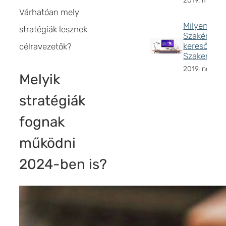
2019. május 8
Várhatóan mely
Milyen a va
stratégiák lesznek
Szakértő,
keresőopti
célravezetők?
Szakember
2019. novemb
Melyik
stratégiák
fognak
működni
2024-ben is?