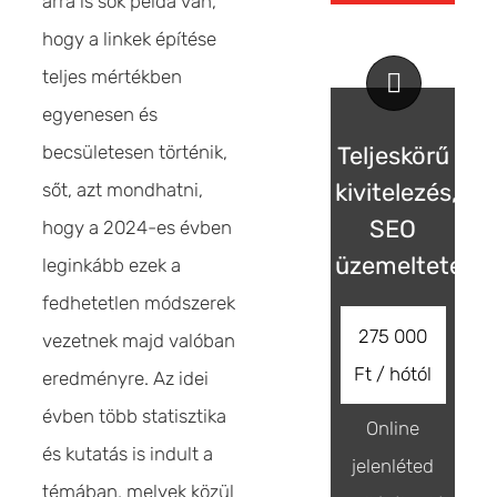
arra is sok példa van,
hogy a linkek építése
teljes mértékben
egyenesen és
becsületesen történik,
Teljeskörű
kivitelezés,
sőt, azt mondhatni,
SEO
hogy a 2024-es évben
üzemeltetés
leginkább ezek a
fedhetetlen módszerek
275 000
vezetnek majd valóban
Ft / hótól
eredményre. Az idei
évben több statisztika
Online
és kutatás is indult a
jelenléted
témában, melyek közül