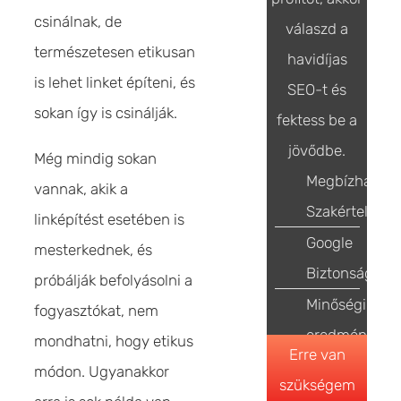
csinálnak, de
válaszd a
természetesen etikusan
havidíjas
is lehet linket építeni, és
SEO-t és
sokan így is csinálják.
fektess be a
jövődbe.
Még mindig sokan
Megbízható
vannak, akik a
Szakértelem
linképítést esetében is
Google
mesterkednek, és
Biztonság
próbálják befolyásolni a
Minőségi
fogyasztókat, nem
eredmények
mondhatni, hogy etikus
Erre van
módon. Ugyanakkor
szükségem