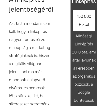
Linképítés
jelentőségéről
150 000
Azt talán mondani sem
Ft-tól
kell, hogy a linképítés
Minőségi
nagyon fontos része
Linképítés
manapság a marketing
2010 óta, ami
stratégiáknak is, hiszen
által javulnak
a digitális világban
a keresőben
jelen lenni ma már
az organikus
mondhatni alapvető
pozíciók, a
elvárás, és nemcsak
Google
léteznünk kell itt, ha
büntetések
sikereseket szeretnénk