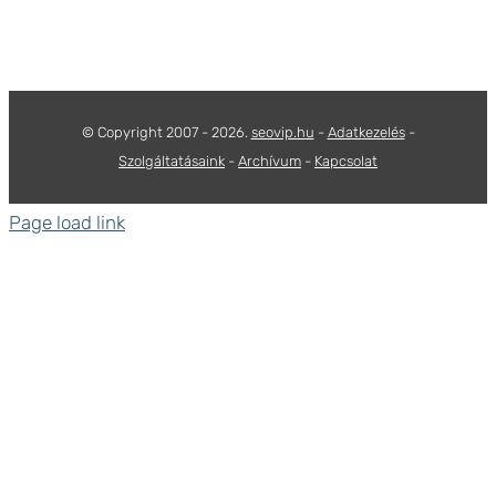
© Copyright 2007 -
2026.
seovip.hu
-
Adatkezelés
-
Szolgáltatásaink
-
Archívum
-
Kapcsolat
Page load link