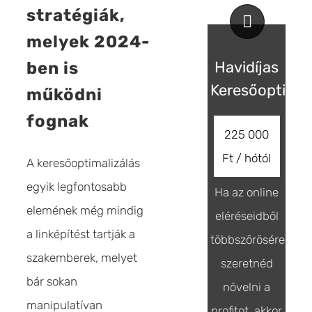
stratégiák,
melyek 2024-
Havidíjas
ben is
Keresőoptimal
működni
fognak
225 000
Ft / hótól
A keresőoptimalizálás
egyik legfontosabb
Ha az online
elemének még mindig
eléréseidből
a linképítést tartják a
többszörösére
szakemberek, melyet
szeretnéd
bár sokan
növelni a
manipulatívan
profitot, akkor