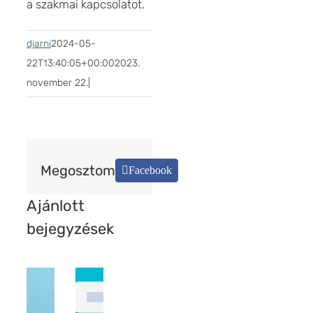
a szakmai kapcsolatot.
djarni
2024-05-
22T13:40:05+00:00
2023.
november 22.
|
Megosztom
Facebook
Ajánlott
bejegyzések