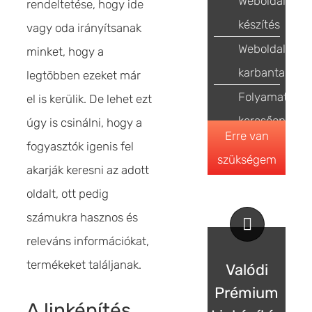
Weboldal
rendeltetése, hogy ide
készítés
vagy oda irányítsanak
Weboldal
minket, hogy a
karbantartás
legtöbben ezeket már
Folyamatos
el is kerülik. De lehet ezt
keresőoptimal
úgy is csinálni, hogy a
Erre van
fogyasztók igenis fel
szükségem
akarják keresni az adott
oldalt, ott pedig
számukra hasznos és
releváns információkat,
termékeket találjanak.
Valódi
Prémium
A linképítés