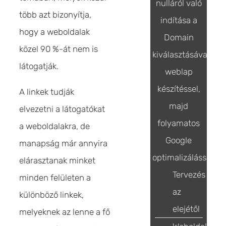
nulláról való
több azt bizonyítja,
indítása a
hogy a weboldalak
Domain
közel 90 %-át nem is
kiválasztásával,
látogatják.
weblap
készítéssel,
A linkek tudják
majd
elvezetni a látogatókat
folyamatos
a weboldalakra, de
Google
manapság már annyira
optimalizálással
elárasztanak minket
Tervezés
minden felületen a
az
különböző linkek,
elejétől
melyeknek az lenne a fő