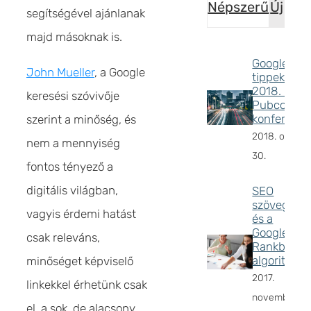
Népszerű
Új
segítségével ajánlanak
majd másoknak is.
Google SE
John Mueller
, a Google
tippek
2018. –
keresési szóvivője
Pubcon
konferenci
szerint a minőség, és
2018. októbe
nem a mennyiség
30.
fontos tényező a
digitális világban,
SEO
szövegírás
vagyis érdemi hatást
és a
Google
csak releváns,
Rankbrain
algoritmus
minőséget képviselő
2017.
linkekkel érhetünk csak
november
el, a sok, de alacsony