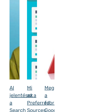
AI
Mi
Megérkezett
jelentések
az a
a
a
Preferred
februári
Search
Sources,
Google