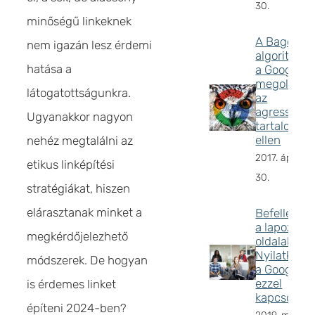
30.
minőségű linkeknek
A Bagoly
nem igazán lesz érdemi
algoritmus
hatása a
a Google
megoldása
látogatottságunkra.
az
agresszív
Ugyanakkor nagyon
tartalom
ellen
nehéz megtalálni az
2017. április
etikus linképítési
30.
stratégiákat, hiszen
elárasztanak minket a
Befellegzet
a lapozó
megkérdőjelezhető
oldalaknak
Nyilatkozot
módszerek. De hogyan
a Google
ezzel
is érdemes linket
kapcsolatb
építeni 2024-ben?