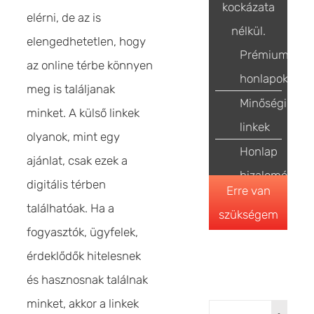
kockázata
elérni, de az is
nélkül.
elengedhetetlen, hogy
Prémium
az online térbe könnyen
honlapok
meg is találjanak
Minőségi
minket. A külső linkek
linkek
olyanok, mint egy
Honlap
ajánlat, csak ezek a
bizalomépítés
digitális térben
Erre van
találhatóak. Ha a
szükségem
fogyasztók, ügyfelek,
érdeklődők hitelesnek
és hasznosnak találnak
minket, akkor a linkek