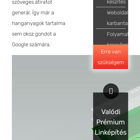
készítés
szöveges átiratot
generál. Így már a
Weboldal
hanganyagok tartalma
karbantartás
sem okoz gondot a
Folyamatos
Google számára.
keresőoptimal
Erre van
szükségem
Valódi
Prémium
Linképítés