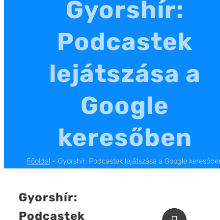
Gyorshír:
Podcastek
lejátszása a
Google
keresőben
Főoldal
Gyorshír: Podcastek lejátszása a Google keresőbe
Gyorshír:
Podcastek