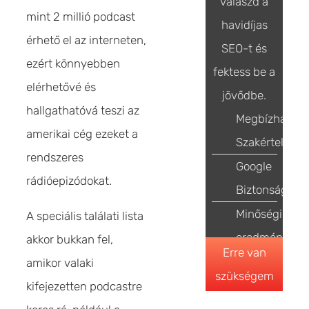
válaszd a
mint 2 millió podcast
havidíjas
érhető el az interneten,
SEO-t és
ezért könnyebben
fektess be a
elérhetővé és
jövődbe.
hallgathatóvá teszi az
Megbízható
amerikai cég ezeket a
Szakértelem
rendszeres
Google
rádióepizódokat.
Biztonság
Minőségi
A speciális találati lista
eredmények
akkor bukkan fel,
Erre van
amikor valaki
szükségem
kifejezetten podcastre