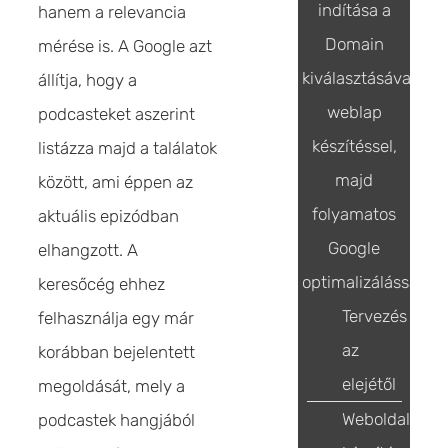
indítása a
hanem a relevancia
Domain
mérése is. A Google azt
kiválasztásával,
állítja, hogy a
weblap
podcasteket aszerint
készítéssel,
listázza majd a találatok
majd
között, ami éppen az
folyamatos
aktuális epizódban
Google
elhangzott. A
optimalizálással
keresőcég ehhez
Tervezés
felhasználja egy már
az
korábban bejelentett
elejétől
megoldását, mely a
Weboldal
podcastek hangjából