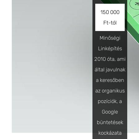
150 000
Ft-tól
Minőségi
Linképítés
2010 óta, ami
által javulnak
a keresőben
az organikus
pozíciók, a
Google
büntetések
kockázata