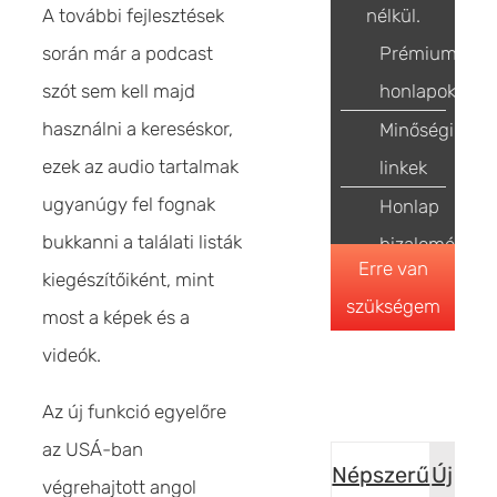
A további fejlesztések
nélkül.
során már a podcast
Prémium
szót sem kell majd
honlapok
használni a kereséskor,
Minőségi
ezek az audio tartalmak
linkek
ugyanúgy fel fognak
Honlap
bukkanni a találati listák
bizalomépítés
Erre van
kiegészítőiként, mint
szükségem
most a képek és a
videók.
Az új funkció egyelőre
az USÁ-ban
Népszerű
Új
végrehajtott angol