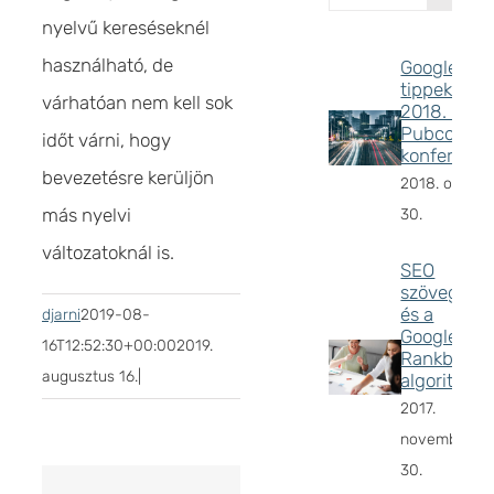
nyelvű kereséseknél
használható, de
Google SE
tippek
várhatóan nem kell sok
2018. –
Pubcon
időt várni, hogy
konferenci
bevezetésre kerüljön
2018. októbe
más nyelvi
30.
változatoknál is.
SEO
szövegírás
és a
djarni
2019-08-
Google
16T12:52:30+00:00
2019.
Rankbrain
augusztus 16.
|
algoritmus
2017.
november
30.