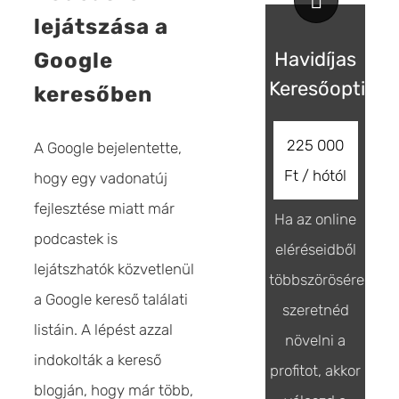
lejátszása a
Havidíjas
Google
Keresőoptimal
keresőben
225 000
A Google bejelentette,
Ft / hótól
hogy egy vadonatúj
fejlesztése miatt már
Ha az online
podcastek is
eléréseidből
lejátszhatók közvetlenül
többszörösére
a Google kereső találati
szeretnéd
listáin. A lépést azzal
növelni a
indokolták a kereső
profitot, akkor
blogján, hogy már több,