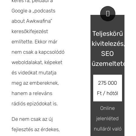
keres rá, például a
Google a „podcasts
about Awkwafina”
keresőkifejezést
Teljeskörű
említette. Ekkor már
kivitelezés,
nem csak a kapcsolódó
SEO
weboldalakat, képeket
üzemeltetés
és videókat mutatja
meg az embereknek,
275 000
hanem a releváns
Ft / hótól
rádiós epizódokat is.
Online
jelenléted
De nem csak az új
nulláról való
fejlesztés az érdekes,