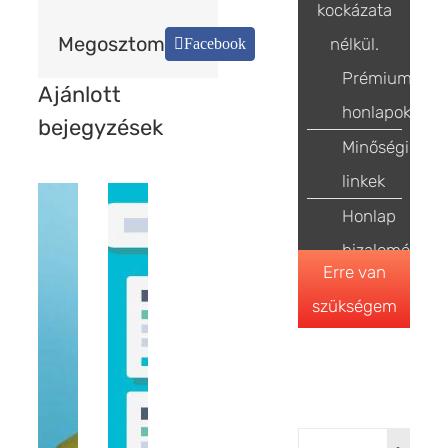
kockázata
Megosztom
nélkül.
Facebook
Prémium
Ajánlott
honlapok
bejegyzések
Minőségi
linkek
Honlap
bizalomépítés
Erre van
szükségem