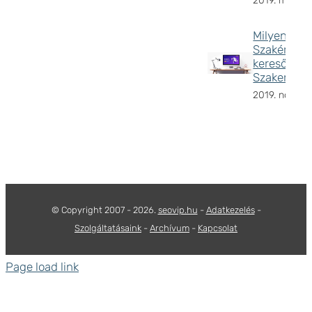
2019. május 8
Milyen a va
Szakértő,
keresőopti
Szakember
2019. novemb
© Copyright 2007 -
2026.
seovip.hu
-
Adatkezelés
-
Szolgáltatásaink
-
Archívum
-
Kapcsolat
Page load link