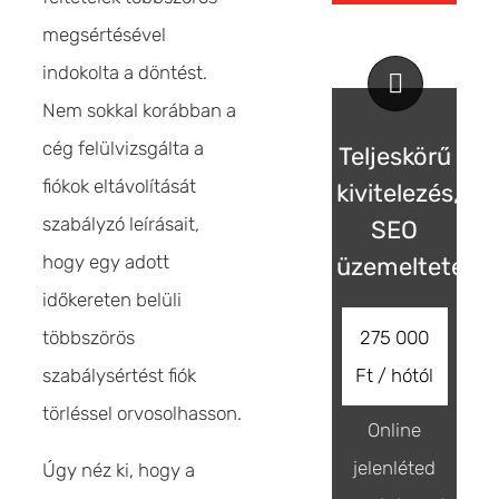
megsértésével
indokolta a döntést.
Nem sokkal korábban a
cég felülvizsgálta a
Teljeskörű
fiókok eltávolítását
kivitelezés,
szabályzó leírásait,
SEO
hogy egy adott
üzemeltetés
időkereten belüli
többszörös
275 000
szabálysértést fiók
Ft / hótól
törléssel orvosolhasson.
Online
jelenléted
Úgy néz ki, hogy a