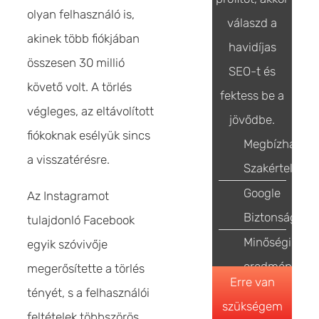
olyan felhasználó is,
válaszd a
akinek több fiókjában
havidíjas
összesen 30 millió
SEO-t és
követő volt. A törlés
fektess be a
végleges, az eltávolított
jövődbe.
fiókoknak esélyük sincs
Megbízható
a visszatérésre.
Szakértelem
Google
Az Instagramot
Biztonság
tulajdonló Facebook
Minőségi
egyik szóvivője
eredmények
megerősítette a törlés
Erre van
tényét, s a felhasználói
szükségem
feltételek többszörös