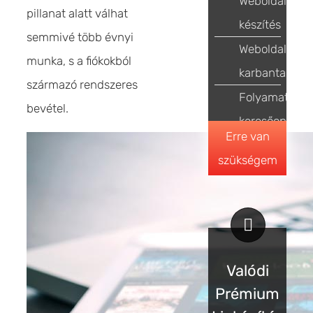
Weboldal
pillanat alatt válhat
készítés
semmivé több évnyi
Weboldal
munka, s a fiókokból
karbantartás
származó rendszeres
Folyamatos
bevétel.
keresőoptimal
Erre van
szükségem
Valódi
Prémium