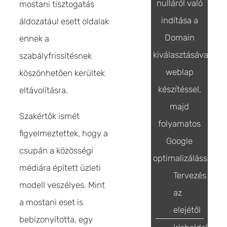
nulláról való
mostani tisztogatás
indítása a
áldozatául esett oldalak
Domain
ennek a
kiválasztásával,
szabályfrissítésnek
weblap
köszönhetően kerültek
készítéssel,
eltávolításra.
majd
Szakértők ismét
folyamatos
figyelmeztettek, hogy a
Google
csupán a közösségi
optimalizálással
médiára épített üzleti
Tervezés
modell veszélyes. Mint
az
a mostani eset is
elejétől
bebizonyította, egy