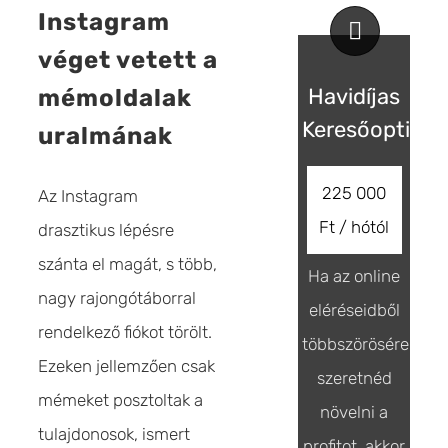
Instagram
véget vetett a
Havidíjas
mémoldalak
Keresőoptimal
uralmának
225 000
Az Instagram
Ft / hótól
drasztikus lépésre
szánta el magát, s több,
Ha az online
nagy rajongótáborral
eléréseidből
rendelkező fiókot törölt.
többszörösére
Ezeken jellemzően csak
szeretnéd
mémeket posztoltak a
növelni a
tulajdonosok, ismert
profitot, akkor