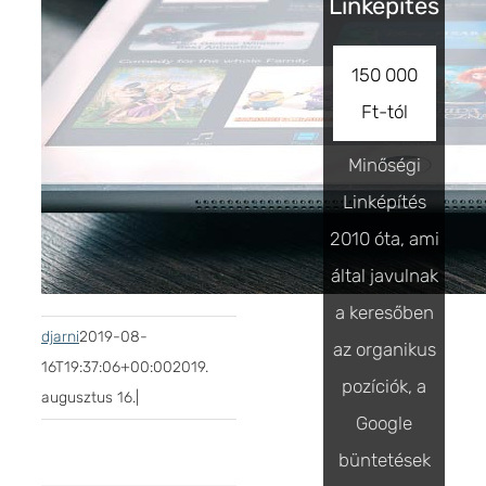
Linképítés
150 000
Ft-tól
Minőségi
Linképítés
2010 óta, ami
által javulnak
a keresőben
djarni
2019-08-
az organikus
16T19:37:06+00:00
2019.
pozíciók, a
augusztus 16.
|
Google
büntetések