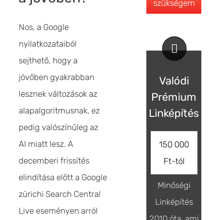
szükségem
Nos, a Google
nyilatkozataiból
sejthető, hogy a
jövőben gyakrabban
Valódi
lesznek változások az
Prémium
alapalgoritmusnak, ez
Linképítés
pedig valószínűleg az
AI miatt lesz. A
150 000
decemberi frissítés
Ft-tól
elindítása előtt a Google
Minőségi
zürichi Search Central
Linképítés
Live eseményen arról
2010 óta, ami