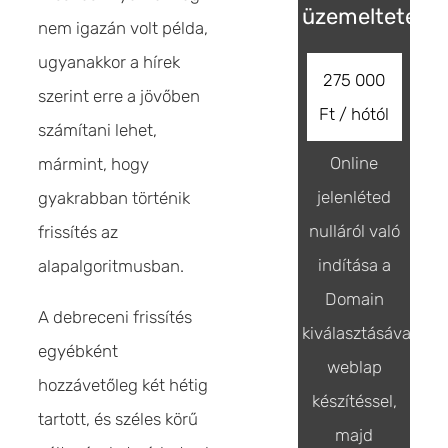
üzemeltetés
nem igazán volt példa,
ugyanakkor a hírek
275 000
szerint erre a jövőben
Ft / hótól
számítani lehet,
Online
mármint, hogy
jelenléted
gyakrabban történik
nulláról való
frissítés az
indítása a
alapalgoritmusban.
Domain
A debreceni frissítés
kiválasztásával,
egyébként
weblap
hozzávetőleg két hétig
készítéssel,
tartott, és széles körű
majd