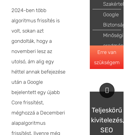
Szakértelem
2024-ben több
Google
algoritmus frissítés is
Biztonság
volt, sokan azt
Minőségi
gondolták, hogy a
eredmények
novemberi lesz az
Erre van
utolsó, ám alig egy
szükségem
héttel annak befejezése
után a Google
bejelentett egy újabb
Core frissítést,
Teljeskörű
méghozzá a Decemberi
kivitelezés,
alapalgoritmus
SEO
frissítést. Ilyenre még