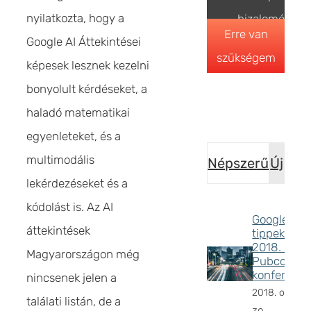
nyilatkozta, hogy a
bizalomépítés
Erre van
Google AI Áttekintései
szükségem
képesek lesznek kezelni
bonyolult kérdéseket, a
haladó matematikai
egyenleteket, és a
multimodális
Népszerű
Új
lekérdezéseket és a
kódolást is. Az AI
Google SE
áttekintések
tippek
2018. –
Magyarországon még
Pubcon
konferenci
nincsenek jelen a
2018. októbe
találati listán, de a