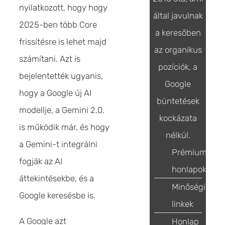
nyilatkozott, hogy hogy
által javulnak
2025-ben több Core
a keresőben
frissítésre is lehet majd
az organikus
számítani. Azt is
pozíciók, a
bejelentették ugyanis,
Google
hogy a Google új AI
büntetések
modellje, a Gemini 2.0.
kockázata
is működik már, és hogy
nélkül.
a Gemini-t integrálni
Prémium
fogják az AI
honlapok
áttekintésekbe, és a
Minőségi
Google keresésbe is.
linkek
A Google azt
Honlap