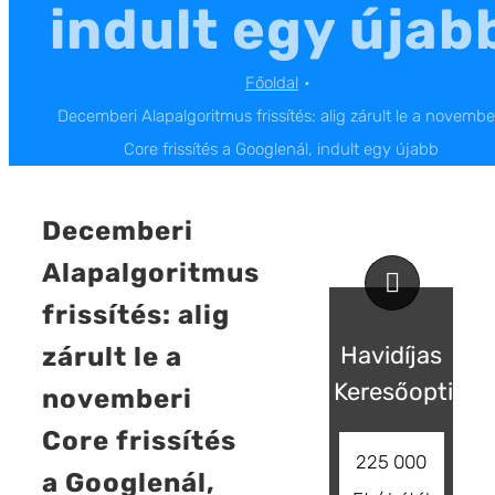
indult egy újab
Főoldal
Decemberi Alapalgoritmus frissítés: alig zárult le a novembe
Core frissítés a Googlenál, indult egy újabb
Decemberi
Alapalgoritmus
frissítés: alig
Havidíjas
zárult le a
Keresőoptimal
novemberi
Core frissítés
225 000
a Googlenál,