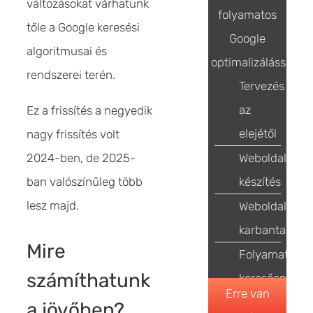
változásokat várhatunk
folyamatos
tőle a Google keresési
Google
algoritmusai és
optimalizálással
rendszerei terén.
Tervezés
az
Ez a frissítés a negyedik
elejétől
nagy frissítés volt
2024-ben, de 2025-
Weboldal
ban valószínűleg több
készítés
lesz majd.
Weboldal
karbantartás
Mire
Folyamatos
számíthatunk
keresőoptimal
Erre van
a jövőben?