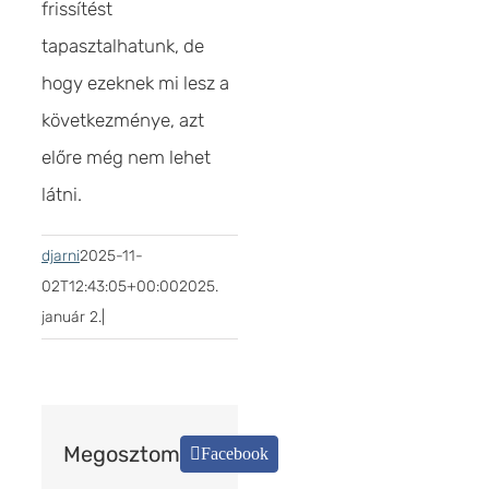
frissítést
tapasztalhatunk, de
hogy ezeknek mi lesz a
következménye, azt
előre még nem lehet
látni.
djarni
2025-11-
02T12:43:05+00:00
2025.
január 2.
|
Megosztom
Facebook