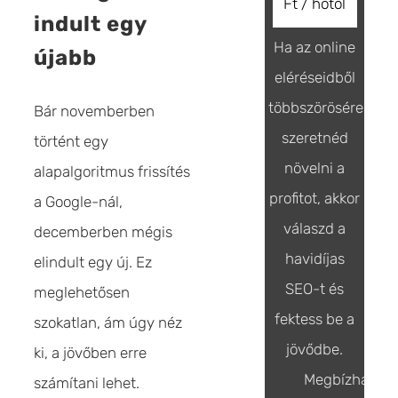
Ft / hótól
indult egy
Ha az online
újabb
eléréseidből
többszörösére
Bár novemberben
szeretnéd
történt egy
növelni a
alapalgoritmus frissítés
profitot, akkor
a Google-nál,
válaszd a
decemberben mégis
havidíjas
elindult egy új. Ez
SEO-t és
meglehetősen
fektess be a
szokatlan, ám úgy néz
jövődbe.
ki, a jövőben erre
Megbízható
számítani lehet.