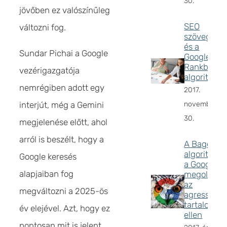
30.
jövőben ez valószínűleg
SEO
változni fog.
szövegírás
és a
Sundar Pichai a Google
Google
Rankbrain
vezérigazgatója
algoritmus
nemrégiben adott egy
2017.
interjút, még a Gemini
november
30.
megjelenése előtt, ahol
arról is beszélt, hogy a
A Bagoly
algoritmus
Google keresés
a Google
alapjaiban fog
megoldása
az
megváltozni a 2025-ös
agresszív
tartalom
év elejével. Azt, hogy ez
ellen
pontosan mit is jelent,