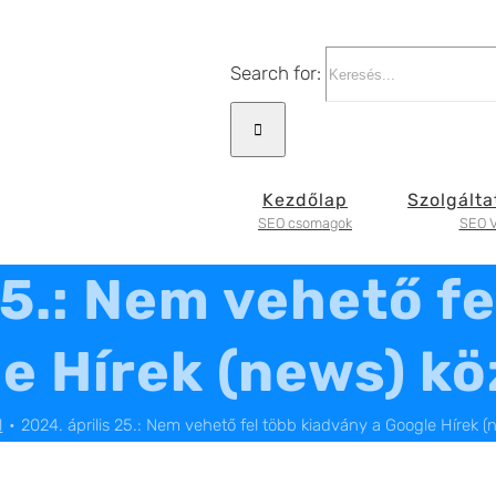
Search for:
Kezdőlap
Szolgálta
SEO csomagok
SEO V
25.: Nem vehető fe
e Hírek (news) k
l
2024. április 25.: Nem vehető fel több kiadvány a Google Hírek 