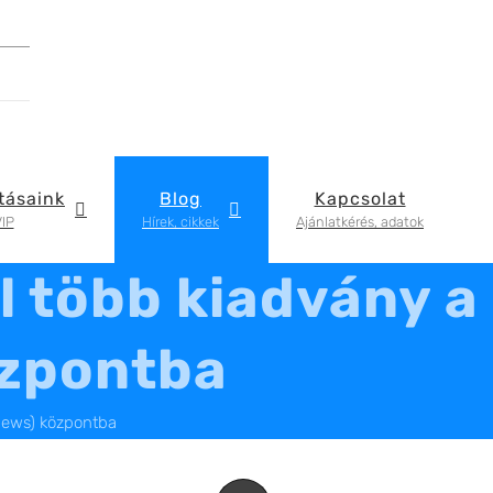
tásaink
Blog
Kapcsolat
IP
Hírek, cikkek
Ajánlatkérés, adatok
l több kiadvány a
özpontba
(news) központba