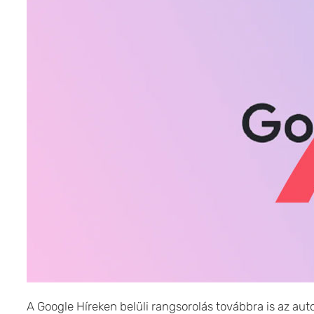
A Google Híreken belüli rangsorolás továbbra is az auto