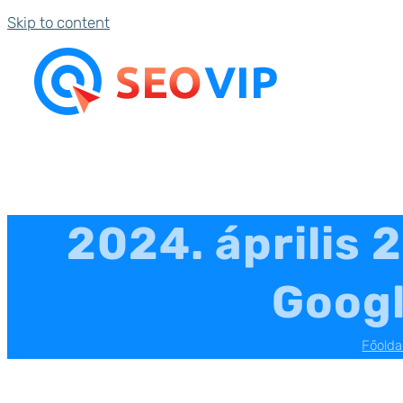
Skip to content
2024. április 
Googl
Főolda