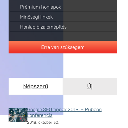
Prémium honlapok
Minőségi linkek
Honlap bizalomépítés
Erre van szükségem
Népszerű
Új
Google SEO tippek 2018. – Pubcon
konferencia
2018. október 30.