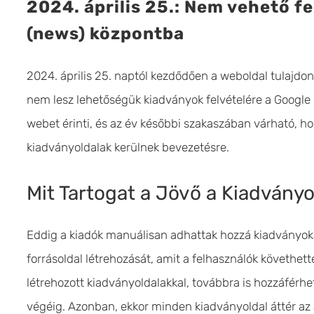
2024. április 25.: Nem vehető fe
(news) központba
2024. április 25. naptól kezdődően a weboldal tulajdo
nem lesz lehetőségük kiadványok felvételére a Google Hí
webet érinti, és az év későbbi szakaszában várható, h
kiadványoldalak kerülnek bevezetésre.
Mit Tartogat a Jövő a Kiadvány
Eddig a kiadók manuálisan adhattak hozzá kiadványok
forrásoldal létrehozását, amit a felhasználók követhet
létrehozott kiadványoldalakkal, továbbra is hozzáférh
végéig. Azonban, ekkor minden kiadványoldal áttér az a