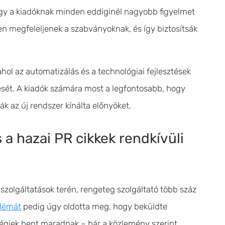
, hogy a kiadóknak minden eddiginél nagyobb figyelmet
ben megfeleljenek a szabványoknak, és így biztosítsák
ahol az automatizálás és a technológiai fejlesztések
tését. A kiadók számára most a legfontosabb, hogy
k az új rendszer kínálta előnyöket.
s a hazai PR cikkek rendkívüli
szolgáltatások terén, rengeteg szolgáltató több száz
blémát
pedig úgy oldotta meg, hogy beküldte
égiek bent maradnak – bár a közlemény szerint