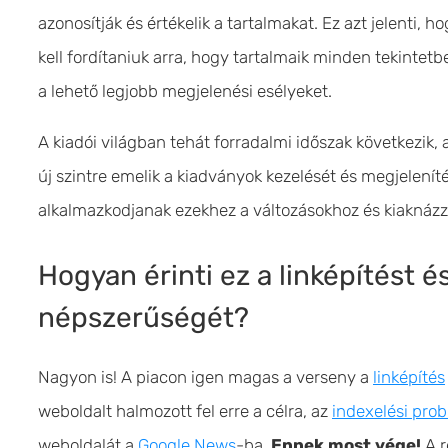
azonosítják és értékelik a tartalmakat. Ez azt jelenti
kell fordítaniuk arra, hogy tartalmaik minden tekintet
a lehető legjobb megjelenési esélyeket.
A kiadói világban tehát forradalmi időszak következik, 
új szintre emelik a kiadványok kezelését és megjelení
alkalmazkodjanak ezekhez a változásokhoz és kiaknázzá
Hogyan érinti ez a linképítést é
népszerűségét?
Nagyon is! A piacon igen magas a verseny a
linképítés
weboldalt halmozott fel erre a célra, az
indexelési pro
weboldalát a
Google News
-ba.
Ennek most vége!
A r