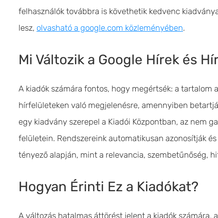
felhasználók továbbra is követhetik kedvenc kiadványa
lesz,
olvasható a google.com közleményében
.
Mi Változik a Google Hírek és H
A kiadók számára fontos, hogy megértsék: a tartalom 
hírfelületeken való megjelenésre, amennyiben betartják 
egy kiadvány szerepel a Kiadói Központban, az nem ga
felületein. Rendszereink automatikusan azonosítják és
tényező alapján, mint a relevancia, szembetűnőség, hit
Hogyan Érinti Ez a Kiadókat?
A változás hatalmas áttörést jelent a kiadók számára, 