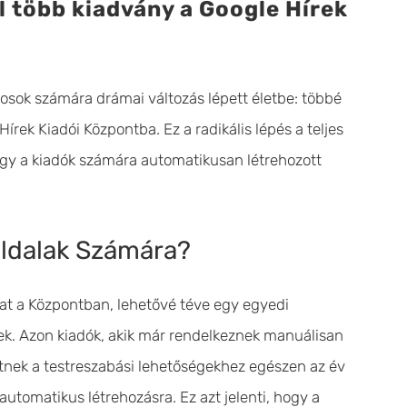
l több kiadvány a Google Hírek
nosok számára drámai változás lépett életbe: többé
rek Kiadói Központba. Ez a radikális lépés a teljes
ogy a kiadók számára automatikusan létrehozott
oldalak Számára?
at a Központban, lehetővé téve egy egyedi
tek. Azon kiadók, akik már rendelkeznek manuálisan
etnek a testreszabási lehetőségekhez egészen az év
utomatikus létrehozásra. Ez azt jelenti, hogy a