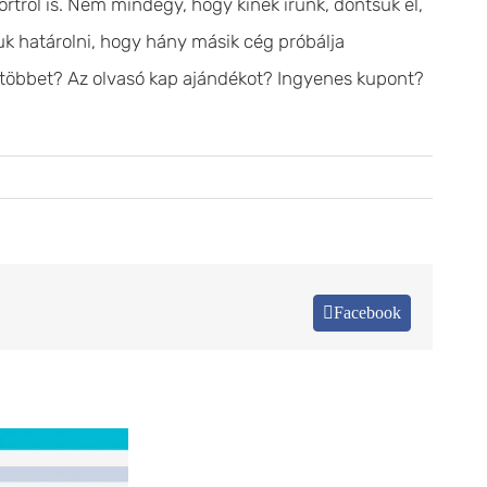
rtról is. Nem mindegy, hogy kinek írunk, döntsük el,
juk határolni, hogy hány másik cég próbálja
 többet? Az olvasó kap ajándékot? Ingyenes kupont?
Facebook