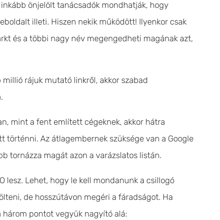
inkább önjelölt tanácsadók mondhatják, hogy
oldalt illeti. Hiszen nekik működött! Ilyenkor csak
 Markt és a többi nagy név megengedheti magának azt,
millió rájuk mutató linkről, akkor szabad
.
n, mint a fent említett cégeknek, akkor hátra
tt történni. Az átlagembernek szüksége van a Google
ebb tornázza magát azon a varázslatos listán.
lesz. Lehet, hogy le kell mondanunk a csillogó
ölteni, de hosszútávon megéri a fáradságot. Ha
 a három pontot vegyük nagyító alá: