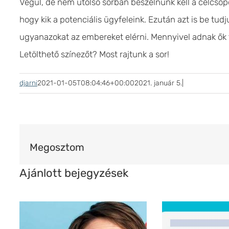
Végül, de nem utolsó sorban beszélnünk kell a célcsopo
hogy kik a potenciális ügyfeleink. Ezután azt is be tud
ugyanazokat az embereket elérni. Mennyivel adnak ők
Letölthető színezőt? Most rajtunk a sor!
djarni
2021-01-05T08:04:46+00:00
2021. január 5.
|
Megosztom
Ajánlott bejegyzések