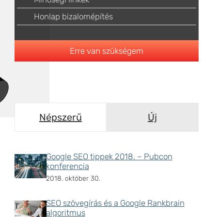
Honlap bizalomépítés
Erre van szükségem
Népszerű
Új
Google SEO tippek 2018. – Pubcon
konferencia
2018. október 30.
SEO szövegírás és a Google Rankbrain
algoritmus