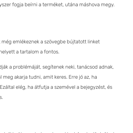
gyszer fogja beírni a terméket, utána máshova megy.
k még emlékeznek a szövegbe bújtatott linket
elyett a tartalom a fontos.
ják a problémáját, segítenek neki, tanácsod adnak,
meg akarja tudni, amit keres. Erre jó az, ha
Ezáltal elég, ha átfutja a szemével a bejegyzést, és
s.