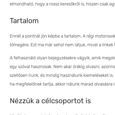
elmondható, hogy a rossz keresőkről is, hiszen csak e
Tartalom
Ennél a pontnál jön képbe a tartalom. A régi motoroso
tömegére. Ezt ma már sehol nem látjuk, mivel a linkek h
A felhasználó olyan bejegyzésekre vágyik, amik megold
egy szóval hasznosak. Nem akar órákig olvasni, azonnal 
szellősen írunk, és mindig használunk kiemeléseket is. 
ha megfelelőnek tartja, akkor nálunk marad olvasásra i
Nézzük a célcsoportot is