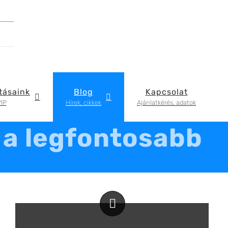
tásaink
Blog
Kapcsolat
IP
Hírek, cikkek
Ajánlatkérés, adatok
z a legfontosabb