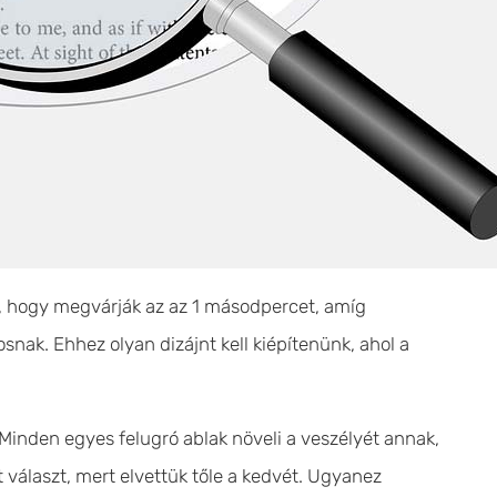
k, hogy megvárják az az 1 másodpercet, amíg
snak. Ehhez olyan dizájnt kell kiépítenünk, ahol a
. Minden egyes felugró ablak növeli a veszélyét annak,
álaszt, mert elvettük tőle a kedvét. Ugyanez