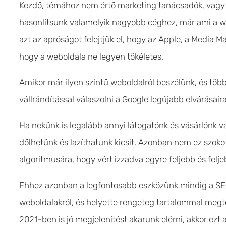
Kezdő, témához nem értő marketing tanácsadók, vagy 
hasonlítsunk valamelyik nagyobb céghez, már ami a web
azt az apróságot felejtjük el, hogy az Apple, a Media
hogy a weboldala ne legyen tökéletes.
Amikor már ilyen szintű weboldalról beszélünk, és több 
vállrándítással válaszolni a Google legújabb elvárásaira
Ha nekünk is legalább annyi látogatónk és vásárlónk va
dőlhetünk és lazíthatunk kicsit. Azonban nem ez szoko
algoritmusára, hogy vért izzadva egyre feljebb és felj
Ehhez azonban a legfontosabb eszközünk mindig a SEO 
weboldalakról, és helyette rengeteg tartalommal megt
2021-ben is jó megjelenítést akarunk elérni, akkor ezt